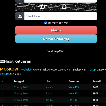
Remember Me
Masuk
Daftar Sekarang
Desktop
Wap
Hasil Keluaran
MOSKOW
Website:
www.moskowlottery.com
, Hari:
Setiap Hari
, Tutup:
21.20 
Result:
21.40 WIB
No
Tanggal
Hari
Pasaran
Result
1
06 Aug 2026
Kamis
MK - 403
8625
2
05 Aug 2026
Rabu
MK - 402
2978
3
04 Aug 2026
Selasa
MK - 401
2508
4
03 Aug 2026
Senin
MK - 400
3698