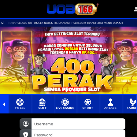
8 - HARAP SELALU UNTUK CEK NOREK TUJUAN AKTIF SEBELUM TRANSFER DI MENU DEPOSIT
TOGEL
SLOT
LIVE CASINO
SPORT
ARCADE
SABU