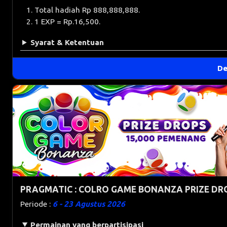
Total hadiah Rp 888,888,888.
1 EXP = Rp.16,500.
Syarat & Ketentuan
De
PRAGMATIC : COLRO GAME BONANZA PRIZE DR
Periode :
6 - 23 Agustus 2026
Permainan yang berpartisipasi