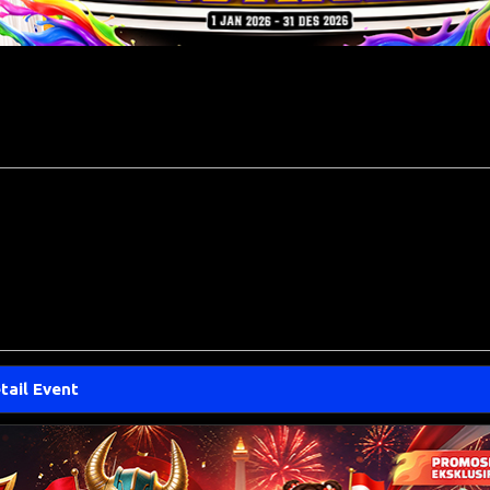
tail Event