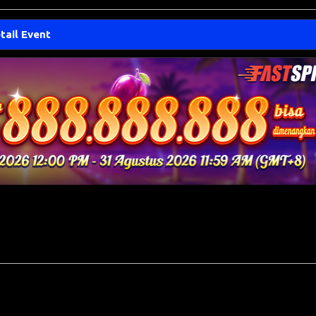
tail Event