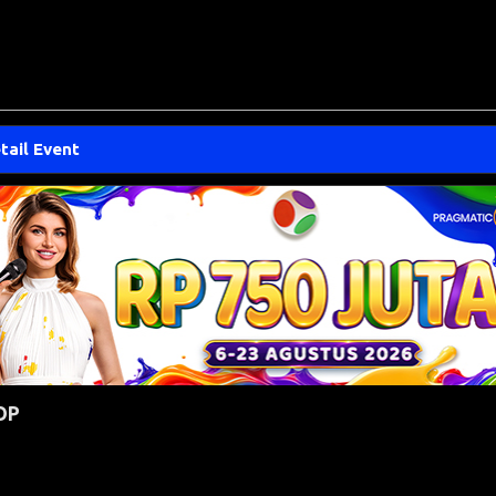
tail Event
OP