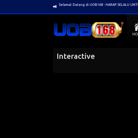
Selamat Datang di UOB168 - HARAP SELALU U
HO
Interactive