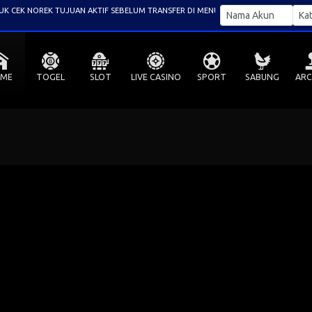
NTUK CEK NOREK TUJUAN AKTIF SEBELUM TRANSFER DI MENU DEPOSIT
ME
TOGEL
SLOT
LIVE CASINO
SPORT
SABUNG
ARC