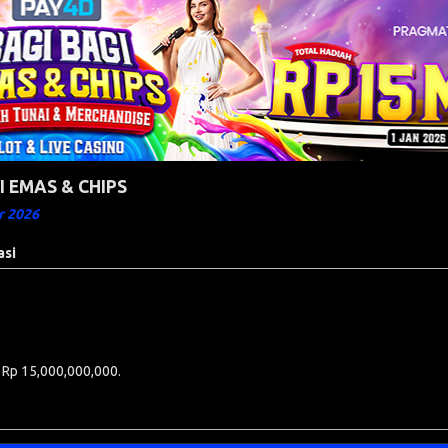
I EMAS & CHIPS
r 2026
asi
i Rp 15,000,000,000.