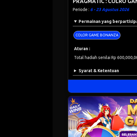
PRAGMATIC : COLRO GA
Periode :
6 - 23 Agustus 2026
Permainan yang berpartisip
COLOR GAME BONANZA
Aturan :
Total hadiah senilai Rp 600,000,0
Syarat & Ketentuan