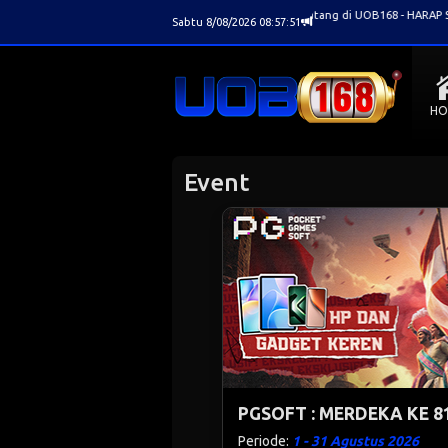
Selamat Datang di UOB168 - HARAP SELALU UN
Sabtu 8/08/2026 08:57:53
HO
Event
PGSOFT : MERDEKA KE 81
Periode:
1 - 31 Agustus 2026