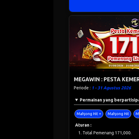
MEGAWIN : PESTA KEM
Periode :
1 - 31 Agustus 2026
Permainan yang berpartisip
Mahjong Hit +
Mahjong Hit
M
Aturan :
Total Pemenang 171,000.