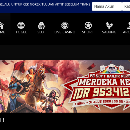
TUK CEK NOREK TUJUAN AKTIF SEBELUM TRANSFER DI MENU DEPOSIT
S
ME
TOGEL
SLOT
LIVE CASINO
SPORT
SABUNG
ARC
 !