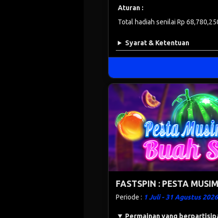
Aturan :
Total hadiah senilai Rp 68,780,25
Syarat & Ketentuan
FASTSPIN : PESTA MUSI
Periode :
1 Juli - 31 Agustus 2026
Permainan yang berpartisip