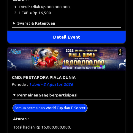
Total hadiah Rp 888,888,888.
1 EXP = Rp.16,500.
Syarat & Ketentuan
Detail Event
CMD: PESTAPORA PIALA DUNIA
Periode :
1 Juni - 2 Agustus 2026
Permainan yang berpartisipasi
Semua permainan World Cup dan E-Soccer
Aturan :
Total hadiah Rp 16,000,000,000.