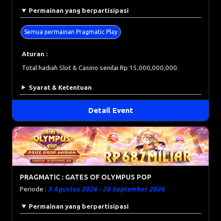
Permainan yang berpartisipasi
Semua permainan Pragmatic Play
Aturan :
Total hadiah Slot & Casino senilai Rp 15,000,000,000.
Syarat & Ketentuan
Detail Event
PRAGMATIC : GATES OF OLYMPUS POP
Periode :
3 Agustus 2026 - 28 September 2026
Permainan yang berpartisipasi